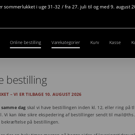
er sommerlukket i uge 31-32 / fra 27. juli til og med 9. august
Online bestilling
Varekategorier
Kurv
Kasse
K
 bestilling
ET – VI ER TILBAGE 10. AUGUST 2026
g samme dag
skal vi have bestillingen inden kl. 12, eller ring på t
l. Vi kan ikke sikre ekspedering af bestillinger sendt til mail@ths
bekræftelse på bestillingen.