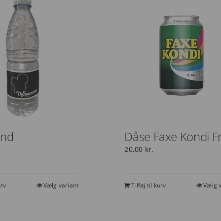
and
Dåse Faxe Kondi F
20,00
kr.
urv
Vælg variant
Tilføj til kurv
Vælg v