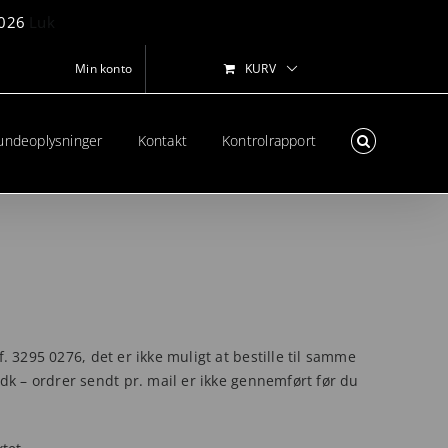
 2026
Luk
Min konto
KURV
undeoplysninger
Kontakt
Kontrolrapport
lf. 3295 0276, det er ikke muligt at bestille til samme
.dk – ordrer sendt pr. mail er ikke gennemført før du