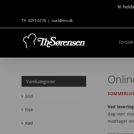
Skip
Vi hold
to
content
Tlf. 3295 0276
|
mail@ths.dk
Forside
Online
Varekategorier
SOMMERLUKK
Sild
Ved leverin
Fisk
dag over mai
modtager en 
Kød