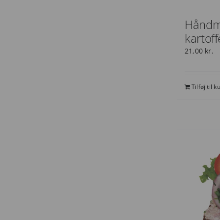
Håndm
kartoff
21,00
kr.
Tilføj til k