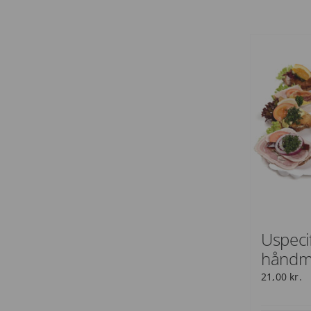
Uspecif
håndm
21,00
kr.