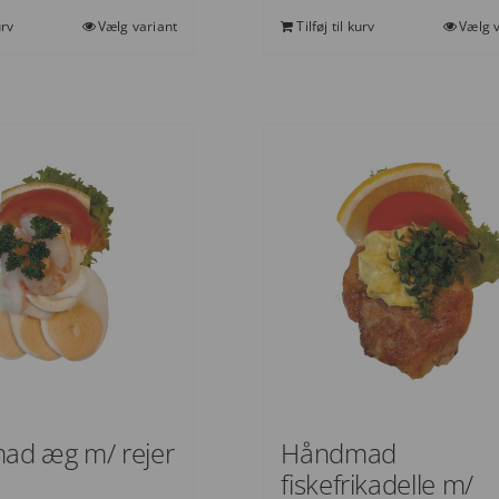
urv
Vælg variant
Tilføj til kurv
Vælg v
ad æg m/ rejer
Håndmad
fiskefrikadelle m/