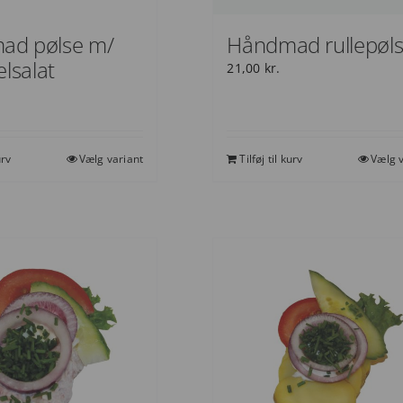
ad pølse m/
Håndmad rullepøl
elsalat
21,00
kr.
urv
Vælg variant
Tilføj til kurv
Vælg v