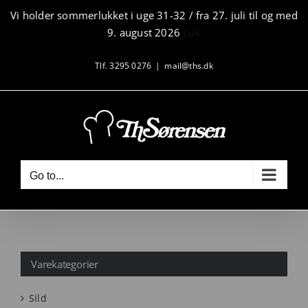
Skip
Vi holder sommerlukket i uge 31-32 / fra 27. juli til og med
to
9. august 2026
Luk
content
Tlf. 3295 0276
|
mail@ths.dk
Go to...
Varekategorier
Sild