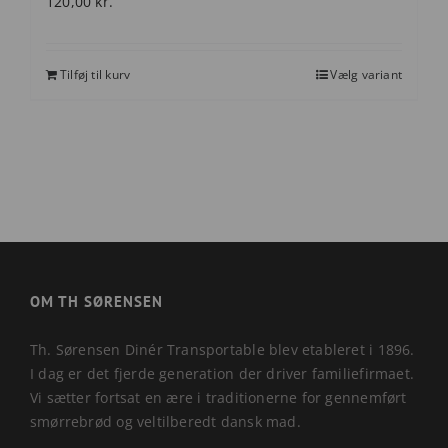
120,00
kr.
Tilføj til kurv
Vælg variant
OM TH SØRENSEN
Th. Sørensen Dinér Transportable blev etableret i 1896.
I dag er det fjerde generation der driver familiefirmaet.
Vi sætter fortsat en ære i traditionerne for gennemført
smørrebrød og veltilberedt dansk mad.