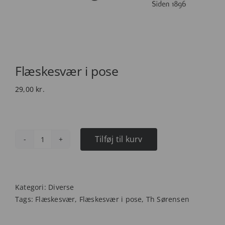
Flæskesvær i pose
29,00
kr.
Tilføj til kurv
Flæskesvær
i
pose
antal
Kategori:
Diverse
Tags:
Flæskesvær
,
Flæskesvær i pose
,
Th Sørensen