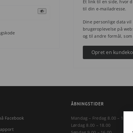
Et link til en side, hvor
til din e-mailadresse.
Dine personlige data vil 
brugeroplevelse på webs
ngskode
og til andre formål, som
Opret en kundek
ÅBNINGSTIDER
 på Facebook
Mandag – Fredag 8.00 – 18.00
Lørdag 8.00 – 18.00
rapport
Søndag 9.00 – 16.00