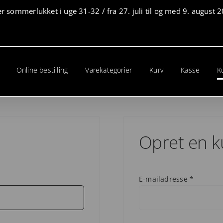
er sommerlukket i uge 31-32 / fra 27. juli til og med 9. august
Online bestilling
Varekategorier
Kurv
Kasse
K
Opret en 
Påkræve
E-mailadresse
*