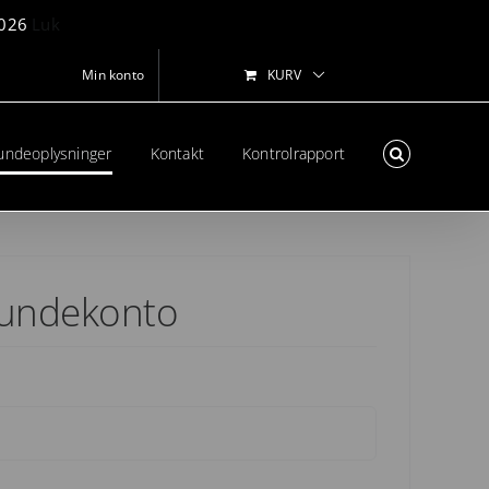
 2026
Luk
Min konto
KURV
undeoplysninger
Kontakt
Kontrolrapport
kundekonto
t