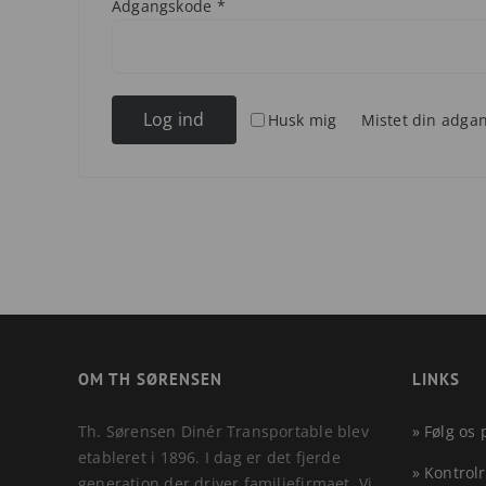
Påkrævet
Adgangskode
*
Log ind
Husk mig
Mistet din adga
OM TH SØRENSEN
LINKS
Th. Sørensen Dinér Transportable blev
» Følg os
etableret i 1896. I dag er det fjerde
» Kontrol
generation der driver familiefirmaet. Vi