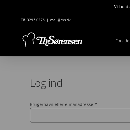
Skip
Vi hold
to
content
Tlf. 3295 0276
|
mail@ths.dk
Forside
Log ind
Påkrævet
Brugernavn eller e-mailadresse
*