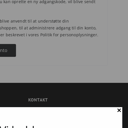
 du kan oprette en ny adgangskode, vil blive sendt
blive anvendt til at understøtte din
hoppen, til at administrere adgang til din konto,
 er beskrevet i vores
Politik for personoplysninger
.
onto
KONTAKT
Amagerbrogade 41
2300 København S.