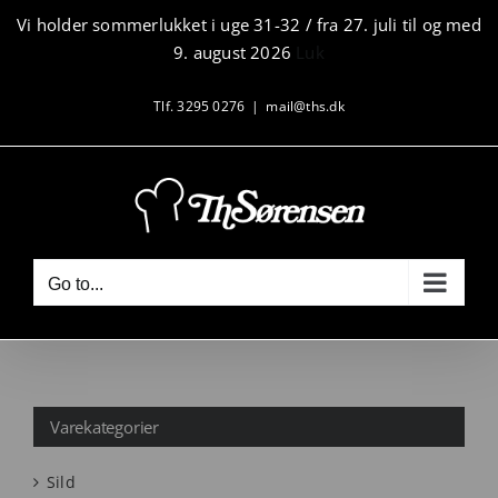
Skip
Vi holder sommerlukket i uge 31-32 / fra 27. juli til og med
to
9. august 2026
Luk
content
Tlf. 3295 0276
|
mail@ths.dk
Go to...
Varekategorier
Sild