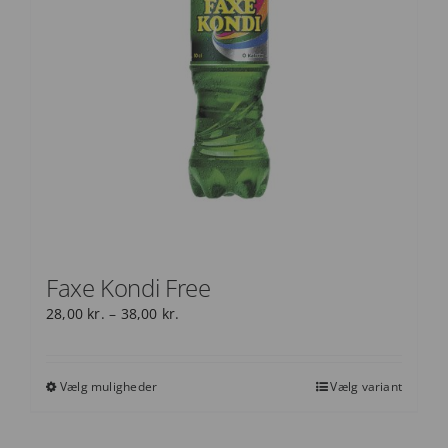
Faxe Kondi Free
Prisinterval:
28,00
kr.
–
38,00
kr.
28,00 kr.
til
38,00 kr.
Vælg muligheder
Vælg variant
Dette
vare
har