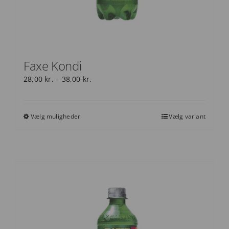
Faxe Kondi
Prisinterval:
28,00
kr.
–
38,00
kr.
28,00 kr.
til
38,00 kr.
Vælg muligheder
Vælg variant
Dette
vare
har
flere
varianter.
Mulighederne
kan
vælges
på
varesiden