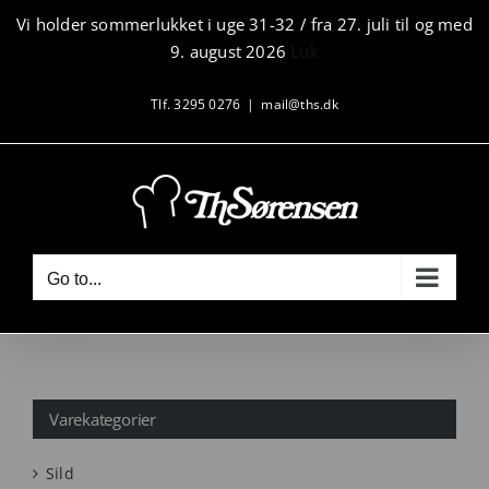
Skip
Vi holder sommerlukket i uge 31-32 / fra 27. juli til og med
to
9. august 2026
Luk
content
Tlf. 3295 0276
|
mail@ths.dk
Go to...
Varekategorier
Sild