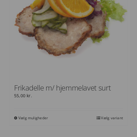
Frikadelle m/ hjemmelavet surt
55,00
kr.
Vælg muligheder
Vælg variant
Dette
vare
har