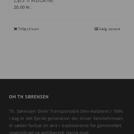
20,00
kr.
Tilføj til kurv
Vælg variant
OM TH SØRENSEN
Th. Sørensen Dinér Transportable blev etableret i 1896.
I dag er det fjerde generation der driver familiefirmaet.
Vi sætter fortsat en ære i traditionerne for gennemført
smørrebrød og veltilberedt dansk mad.