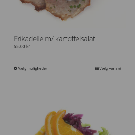
Frikadelle m/ kartoffelsalat
55,00
kr.
Vælg muligheder
Vælg variant
Dette
vare
har
flere
varianter.
Mulighederne
kan
vælges
på
varesiden