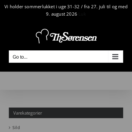
Skip
Vi holder sommerlukket i uge 31-32 / fra 27. juli til og med
to
9. august 2026
Luk
content
Tlf. 3295 0276
|
mail@ths.dk
Go to...
Varekategorier
Sild